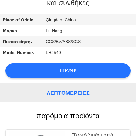
και συνθήκες
ΈΛΕΓΧΟΣ
Place of Origin:
Qingdao, China
ΠΟΙΌΤΗΤΑΣ
Μάρκα:
Lu Hang
ΕΠΙΚΟΙΝΩΝΉΣΤΕ
Πιστοποίηση:
CCS/BV/ABS/SGS
ΜΑΖΊ
Model Number:
LH2540
ΜΑΣ
ΕΠΑΦΉ!
ΖΗΤΉΣΤΕ
ΜΙΑ
ΛΕΠΤΟΜΈΡΕΙΕΣ
ΠΡΟΣΦΟΡΆ
παρόμοια προϊόντα
SITEMAP
Πλωτό λιμάνι από