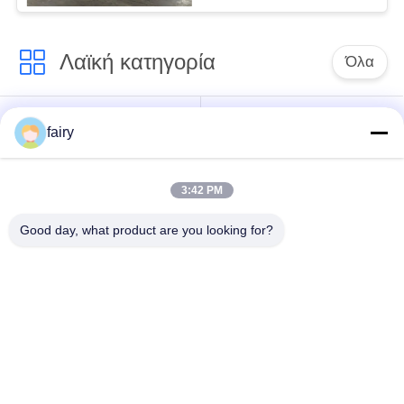
Λαϊκή κατηγορία
Όλα
Πνευματικό
πνευματικό
fairy
θαλάσσιο
κιγκλίδωμα
κιγκλίδωμα
yokohama
3:42 PM
Πνευματικά
θαλάσσιος
Good day, what product are you looking for?
λαστιχένια
λαστιχένιος
κιγκλιδώματα
αερόσακος
Πλοίο καθαιρέσεως
Θαλάσσιο αχρήστου
αερόσακοι
αερόσακοι
αερόσακοι
θαλάσσιος