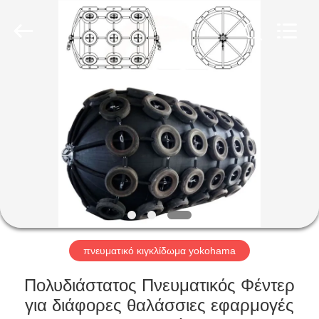
Marine
Airbag
and
Fender
Co.,
Ltd.
All
Rights
ΣΠΊΤΙ
Reserved.
ΠΡΟΪΌΝΤΑ
ΣΧΕΤΙΚΆ
ΜΕ
ΕΜΆΣ
ΕΠΙΣΚΈΨΕΙΣ
πνευματικό κιγκλίδωμα yokohama
ΣΤΟ
Πολυδιάστατος Πνευματικός Φέντερ
ΕΡΓΟΣΤΆΣΙΟ
για διάφορες θαλάσσιες εφαρμογές