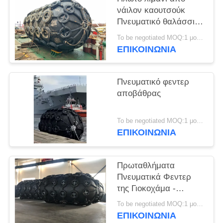
PRIVACY
νάιλον καουτσούκ
POLICY
Πνευματικό θαλάσσιο
φρένο
To be negotiated MOQ:1 μονάδα
ΕΠΙΚΟΙΝΩΝΙΑ
Πνευματικό φεντερ
αποβάθρας
To be negotiated MOQ:1 μονάδα
ΕΠΙΚΟΙΝΩΝΙΑ
Πρωταθλήματα
Πνευματικά Φεντερ
της Γιοκοχάμα -
Αξιόπιστη επιλογή για
To be negotiated MOQ:1 μονάδα
την προστασία από τις
ΕΠΙΚΟΙΝΩΝΙΑ
θαλάσσιες επιπτώσεις