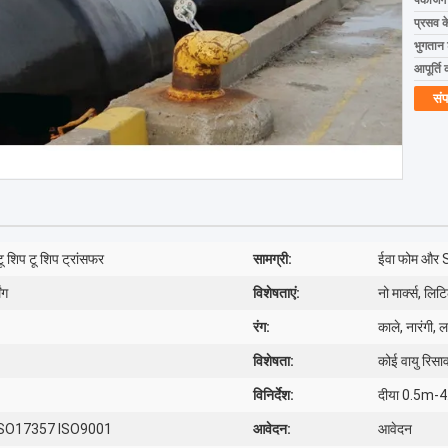
पैकेजिं
प्रसव 
भुगतान शर
आपूर्ति 
संप
ू शिप टू शिप ट्रांसफर
सामग्री:
ईवा फोम और 
ंग
विशेषताएं:
नो मार्क्स, लिट
रंग:
काले, नारंगी, 
विशेषता:
कोई वायु रिसा
विनिर्देश:
दीया 0.5m-
 ISO17357 ISO9001
आवेदन:
आवेदन