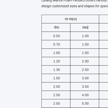
Luhang Marine Foam Fenders covers various s
design customized sizes and shapes for speci
एम साइज़)
दीया
लंबाई
0.50
1.00
0.70
1.50
1.00
1.50
1.20
2.00
1.35
2.50
1.50
3.00
2.00
3.50
2.50
4.00
2.50
5.00