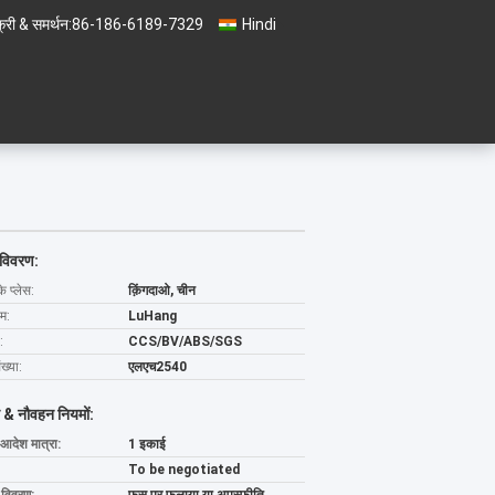
्री & समर्थन:
86-186-6189-7329
Hindi
 विवरण:
के प्लेस:
क़िंगदाओ, चीन
ाम:
LuHang
:
CCS/BV/ABS/SGS
ख्या:
एलएच2540
 & नौवहन नियमों:
 आदेश मात्रा:
1 इकाई
To be negotiated