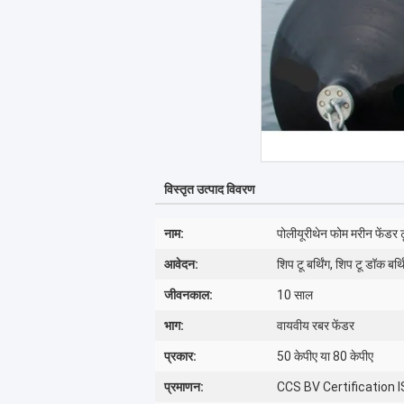
विस्तृत उत्पाद विवरण
नाम:
पोलीयूरीथेन फोम मरीन फेंडर ट
आवेदन:
शिप टू बर्थिंग, शिप टू डॉक बर्थि
जीवनकाल:
10 साल
भाग:
वायवीय रबर फेंडर
प्रकार:
50 केपीए या 80 केपीए
प्रमाणन:
CCS BV Certification