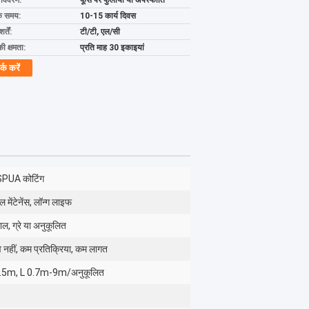
ग विवरण:
फूस पर फुलाया या अपस्फीति
के समय:
10-15 कार्य दिवस
्तें:
टी/टी, एल/सी
की क्षमता:
प्रति माह 30 इकाइयां
र्क करें
SPUA कोटिंग
िल मेंटेनेंस, लॉन्ग लाइफ
लाल, ग्रे या अनुकूलित
व नहीं, कम प्रतिक्रिया, कम लागत
4.5m, L 0.7m-9m/अनुकूलित