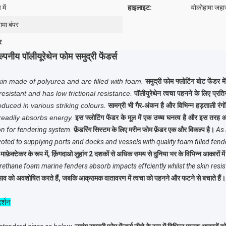
में
हाइलाइट:
योकोहामा जहाज
ामा बंपर
र
ीय पॉलीयूरेथेन फोम समुद्री फेंडर्स
in made of polyurea and are filled with foam.
समुद्री फोम फ्लोटिंग बोट फेंडर म
esistant and has low frictional resistance.
पॉलीयुरेथेन त्वचा पहनने के लिए प्रति
duced in various striking colours.
सामग्री भी गैर-अंकन है और विभिन्न हड़ताली रंगो
 readily absorbs energy.
इस फ्लोटिंग फेंडर के मूल में एक उच्च घनत्व है और इस तरह 
n for fendering system.
फ़ेंडरिंग सिस्टम के लिए मरीन फोम फ़ेंडर एक और विकल्प है।
As 
ed to supplying ports and docks and vessels with quality foam filled fende
 माफ़ेक्टेकर के रूप में, क़िंगदाओ लुहांग 2 दशकों से अधिक समय से दुनिया भर के विभिन्न आकारों में
ethane foam marine fenders absorb impacts effciently whilst the skin resis
 प्रभाव को अवशोषित करते हैं, जबकि आक्रामक वातावरण में त्वचा को पहनने और फटने से बचाते हैं।
र्शन