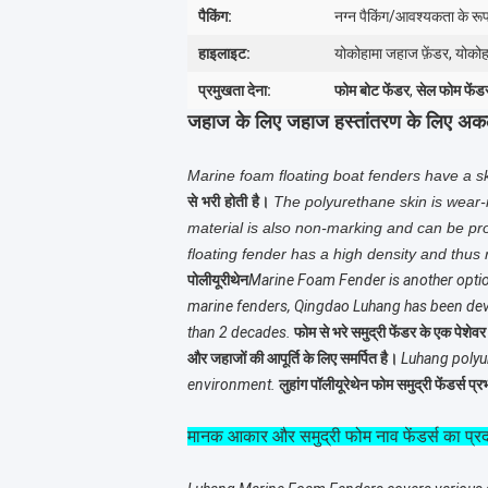
पैकिंग:
नग्न पैकिंग/आवश्यकता के रूप 
हाइलाइट:
योकोहामा जहाज फ़ेंडर, योकोह
प्रमुखता देना:
फोम बोट फेंडर
,
सेल फोम फेंड
जहाज के लिए जहाज हस्तांतरण के लिए अकल्पन
Marine foam floating boat fenders have a sk
से भरी होती है।
The polyurethane skin is wear-r
material is also non-marking and can be pro
floating fender has a high density and thus
पोलीयूरीथेन
Marine Foam Fender is another optio
marine fenders, Qingdao Luhang has been devot
than 2 decades.
फोम से भरे समुद्री फेंडर के एक पेशेवर
और जहाजों की आपूर्ति के लिए समर्पित है।
Luhang polyur
environment.
लुहांग पॉलीयूरेथेन फोम समुद्री फेंडर्स
मानक आकार और समुद्री फोम नाव फेंडर्स का प्रद