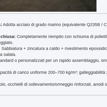
à:
Adotta acciaio di grado marino (equivalente Q235B / CC
 chiusa:
Completamente riempito con schiuma di polietile
ggiato.
:
Sabbiatura + zincatura a caldo + rivestimento epossid
a salata.
andard o personalizzati per un rapido assemblaggio, sm
acità di carico uniforme 200–700 kg/m²; galleggiabilità ≥
lo, occhielli di sollevamento/ormeggio rinforzati, anodi sac