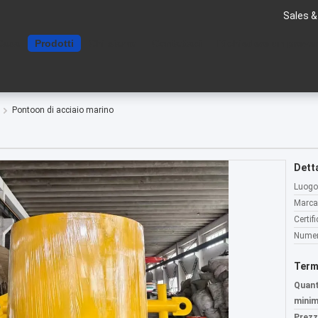
Sales &
Casa
Prodotti
Chi siamo
Contattaci
Richiedere un preve
Pontoon di acciaio marino
Detta
Luogo 
Marca
Certif
Numer
Term
Quant
minim
Prezz