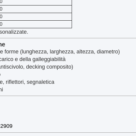
0
0
0
0
sonalizzate.
ne
e forme (lunghezza, larghezza, altezza, diametro)
arico e della galleggiabilità
 antiscivolo, decking composito)
o
, riflettori, segnaletica
hi
52909