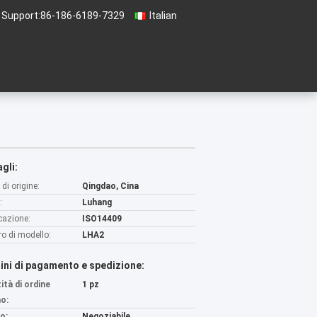
 Support:
86-186-6189-7329
Italian
ntivo
gli:
di origine:
Qingdao, Cina
:
Luhang
icazione:
ISO14409
o di modello:
LHA2
ini di pagamento e spedizione:
ità di ordine
1 pz
o:
o:
Negoziabile