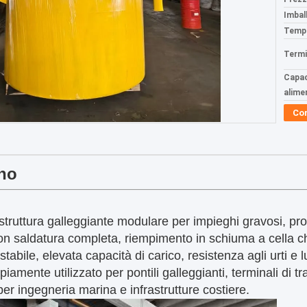
Imball
Tempi
Termi
Capac
alime
Co
ino
struttura galleggiante modulare per impieghi gravosi, prod
on saldatura completa, riempimento in schiuma a cella c
 stabile, elevata capacità di carico, resistenza agli urti e
amente utilizzato per pontili galleggianti, terminali di tra
er ingegneria marina e infrastrutture costiere.