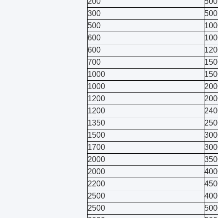
200
500
300
500
500
100
600
100
600
120
700
150
1000
150
1000
200
1200
200
1200
240
1350
250
1500
300
1700
300
2000
350
2000
400
2200
450
2500
400
2500
500