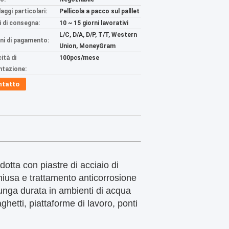
aggi particolari:
Pellicola a pacco sul palllet
 di consegna:
10 ~ 15 giorni lavorativi
L/C, D/A, D/P, T/T, Western
ni di pagamento:
Union, MoneyGram
ità di
100pcs/mese
ntazione:
ntatto
otta con piastre di acciaio di
hiusa e trattamento anticorrosione
 lunga durata in ambienti di acqua
ghetti, piattaforme di lavoro, ponti