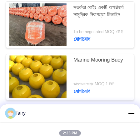
গোপনীয়তা
সতর্কতা বোইঃ একটি অপরিহার্য
সামুদ্রিক নিরাপত্তা ডিভাইস
নীতি
To be negotiated MOQ:১টি ইউনিট
যোগাযোগ
Marine Mooring Buoy
আলোচনাযোগ্য MOQ:1 পিসি
যোগাযোগ
fairy
সব
2:23 PM
ইয়োকোহমা বায়ুসংক্রান্ত