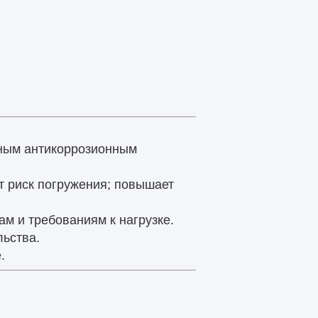
йным антикоррозионным
т риск погружения; повышает
м и требованиям к нагрузке.
льства.
.