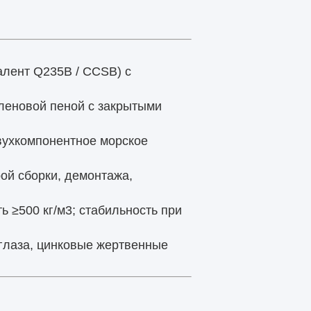
алент Q235B / CCSB) с
леновой пеной с закрытыми
вухкомпонентное морское
ой сборки, демонтажа,
ь ≥500 кг/м3; стабильность при
глаза, цинковые жертвенные