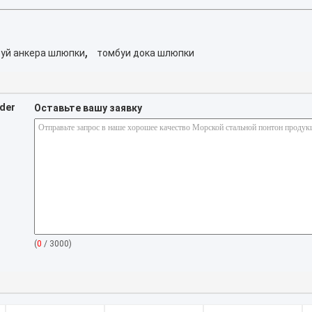
,
уй анкера шлюпки
томбуи дока шлюпки
nder
Оставьте вашу заявку
(
0
/ 3000)