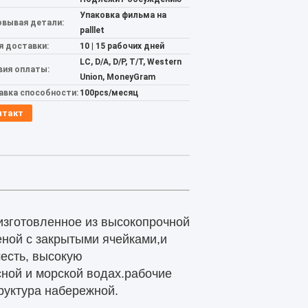
Упаковка фильма на
овывая детали:
palllet
я доставки:
10 | 15 рабочих дней
LC, D/A, D/P, T/T, Western
вия оплаты:
Union, MoneyGram
авка способности:
100pcs/месяц
нтакт
 изготовленное из высокопрочной
еной с закрытыми ячейками,и
есть, высокую
сной и морской водах.рабочие
руктура набережной.