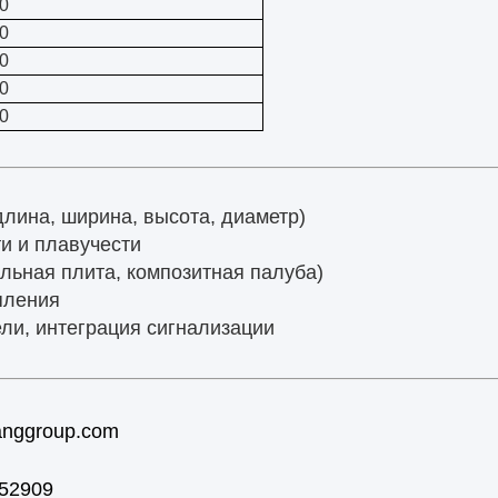
0
0
0
0
0
лина, ширина, высота, диаметр)
и и плавучести
льная плита, композитная палуба)
пления
ли, интеграция сигнализации
anggroup.com
52909