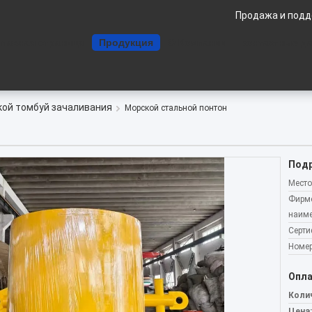
Продажа и подд
Главная страница
Продукция
О Компании
контактные д
ой томбуй зачаливания
Морской стальной понтон
Подр
Место
Фирм
наиме
Серти
Номер
Опла
Колич
Цена: