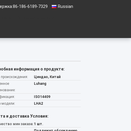
ержка:
86-186-6189-7329
Russian
анные
Отправить запрос
обная информация о продукте:
 происхождения:
Циндао, Китай
енное
Luhang
нование:
фикация:
ISO14409
 модели:
LHA2
та и доставка Условия:
ество мин заказа:
1 шт.
Подлежит обсуждению