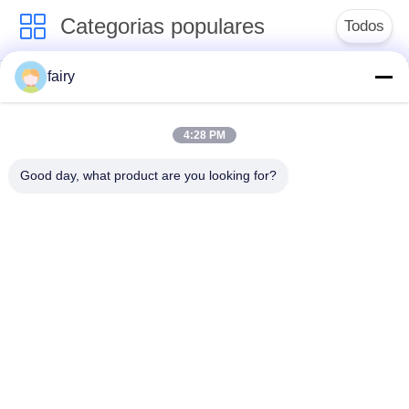
Categorias populares
Todos
fairy
pára-choque
Para-choque marinho
pneumático de
pneumático
yokohama
4:28 PM
Good day, what product are you looking for?
Para-choques de
bolsa a ar de
borracha
borracha marinha
pneumáticos
Navio lançamento
Marine Salvage
Airbags
Airbags
airbags do elevador
airbag marinho
do barco