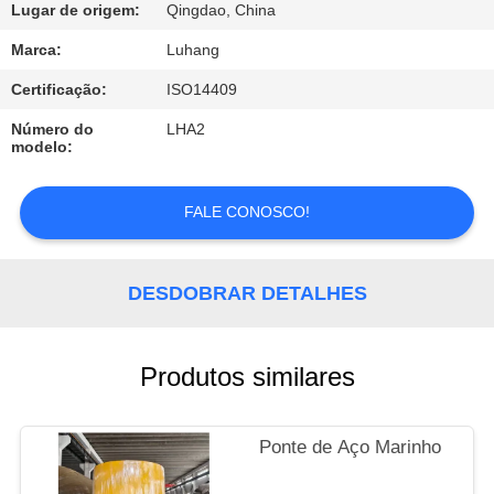
Lugar de origem:
Qingdao, China
CONTROLE
Marca:
Luhang
DE
Certificação:
ISO14409
QUALIDADE
Número do
LHA2
modelo:
CONTACTE-
FALE CONOSCO!
NOS
SOLICITE UM
DESDOBRAR DETALHES
ORÇAMENTO
Produtos similares
MAPA
DO
Ponte de Aço Marinho
SITE