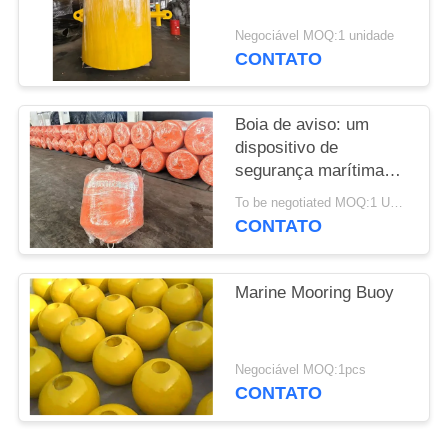
POLÍTICA
Negociável MOQ:1 unidade
CONTATO
DE
PRIVACIDADE
Boia de aviso: um
dispositivo de
segurança marítima
indispensável
To be negotiated MOQ:1 UNITA
CONTATO
Marine Mooring Buoy
Negociável MOQ:1pcs
CONTATO