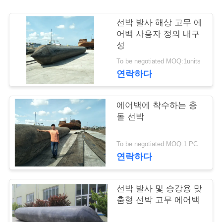
저
선박 발사 해상 고무 에
어백 사용자 정의 내구
희
성
와
To be negotiated MOQ:1units
연락하다
연
락
에어백에 착수하는 충
돌 선박
인
To be negotiated MOQ:1 PC
용
연락하다
을
선박 발사 및 승강용 맞
요
춤형 선박 고무 에어백
청