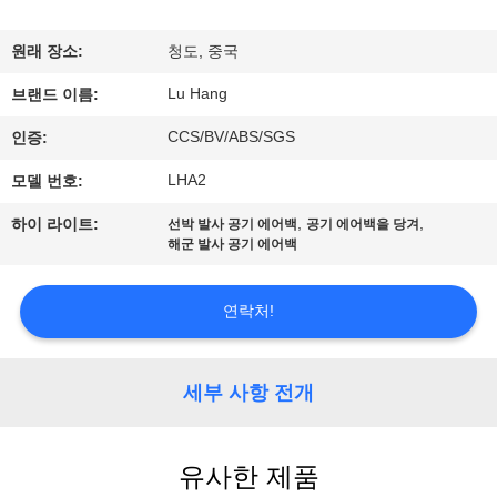
한
것
원래 장소:
청도, 중국
Lu Hang
브랜드 이름:
공
CCS/BV/ABS/SGS
인증:
장
LHA2
모델 번호:
투
,
,
하이 라이트:
선박 발사 공기 에어백
공기 에어백을 당겨
해군 발사 공기 에어백
어
연락처!
품
질
세부 사항 전개
관
리
유사한 제품