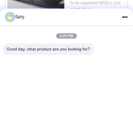
To be negotiated MOQ:1 단위
하
연락하다
십
fairy
시
모든
2:25 PM
오
Good day, what product are you looking for?
압축 공기를 넣은 바
요코하마 압축 공기를
다 구조망
넣은 구조망
사
이
공기 고무 방현재
바다 고무 에어백
트
우주선 발사 에어백
해양 인양 에어백
맵
바다 에어백
배 상승 에어백
PRIVACY
POLICY