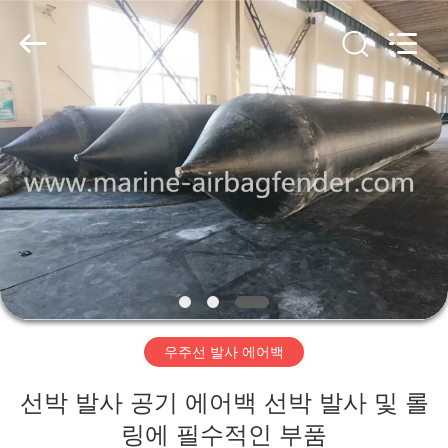
Copyright
©
2019
-
2026
Qingdao
Luhang
Marine
집
Airbag
and
Fender
Co.,
Ltd.
All
제
Rights
Reserved.
품
우
리
우주선 발사 에어백
에
선박 발사 공기 에어백 선박 발사 및 롤
관
링에 필수적인 부품