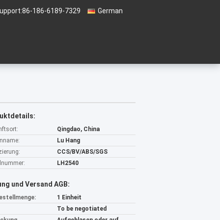
Support:
86-186-6189-7329
German
uktdetails:
ftsort:
Qingdao, China
nname:
Lu Hang
izierung:
CCS/BV/ABS/SGS
lnummer:
LH2540
ung und Versand AGB:
estellmenge:
1 Einheit
To be negotiated