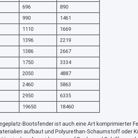
696
890
990
1461
1110
1669
1396
2219
1386
2667
1750
3334
2050
4887
2460
5863
2950
6335
19650
18460
iegeplatz-Bootsfender
ist auch eine Art komprimierter F
aterialien aufbaut und Polyurethan-Schaumstoff oder 