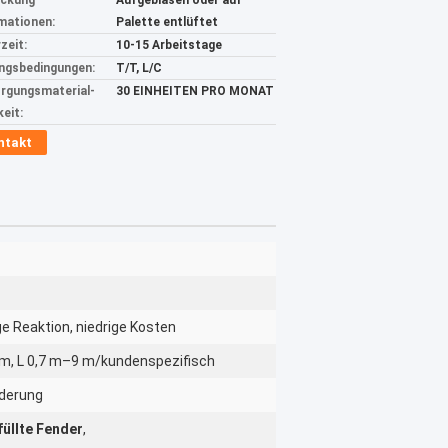
ackung
Aufgeblasen oder auf
mationen:
Palette entlüftet
zeit:
10-15 Arbeitstage
ngsbedingungen:
T/T, L/C
rgungsmaterial-
30 EINHEITEN PRO MONAT
keit:
ntakt
ge Reaktion, niedrige Kosten
m, L 0,7 m–9 m/kundenspezifisch
derung
llte Fender
,