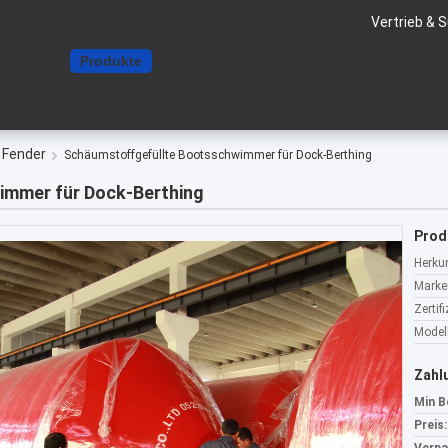
Vertrieb & 
Startseite
Produkte
Über uns
Kontakt
Referenzen
 Fender
Schäumstoffgefüllte Bootsschwimmer für Dock-Berthing
immer für Dock-Berthing
Prod
Herkun
Marke
Zertif
Model
Zahl
Min B
Preis: