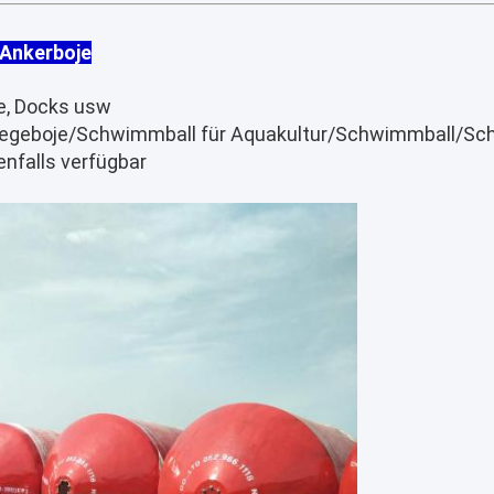
Ankerboje
fe, Docks usw
nlegeboje/Schwimmball für Aquakultur/Schwimmball/S
nfalls verfügbar