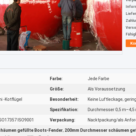
Verp
Infor
Liefer
Zahlu
Verso
Fähig
Ko
Farbe:
Jede Farbe
Größe:
Als Voraussetzung
 -Kotflügel
Besonderheit:
Keine Luftleckage, gerin
Spezifikation:
Durchmesser 0,5 m–4,5 
 ISO17357 ISO9001
Verpackung:
Nacktpackung/als Anfor
häumen gefüllte Boots-Fender
,
200mm Durchmesser schäumen gefü