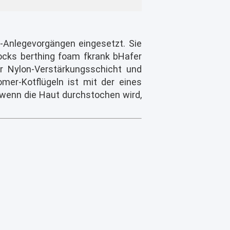
i-Anlegevorgängen eingesetzt. Sie
ocks b
erthing f
oam f
krank b
Hafer
r Nylon-Verstärkungsschicht und
mer-Kotflügeln ist mit der eines
, wenn die Haut durchstochen wird,