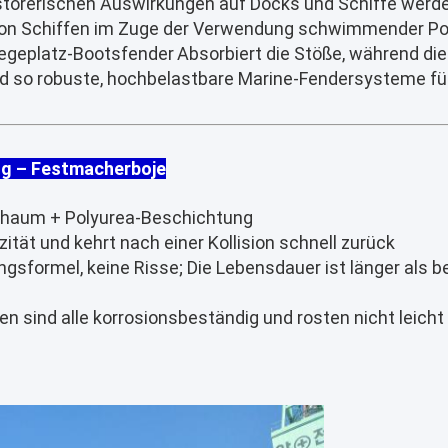
störerischen Auswirkungen auf Docks und Schiffe werd
e von Schiffen im Zuge der Verwendung schwimmender Po
iegeplatz-Bootsfender
Absorbiert die Stöße, während di
d so robuste, hochbelastbare Marine-Fendersysteme für
ng – Festmacherboje
Schaum + Polyurea-Beschichtung
zität und kehrt nach einer Kollision schnell zurück
gsformel, keine Risse; Die Lebensdauer ist länger als 
n sind alle korrosionsbeständig und rosten nicht leicht