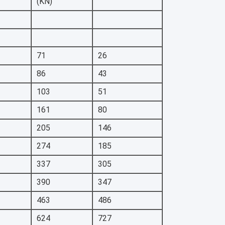
(KN)
71
26
86
43
103
51
161
80
205
146
274
185
337
305
390
347
463
486
624
727