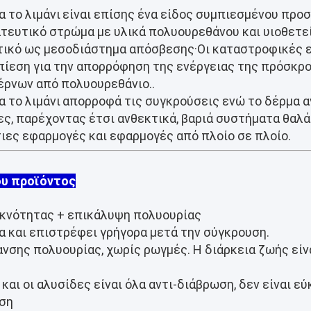
 το λιμάνι
είναι επίσης ένα είδος συμπιεσμένου πρ
ευτικό στρώμα με υλικά πολυουρεθάνου και υιοθετεί
τικό ως μεσοδιάστημα απόσβεσης·Οι καταστροφικές 
μπίεση για την απορρόφηση της ενέργειας της πρόσκρο
έρνων από πολυουρεθάνιο..
 το λιμάνι
απορροφά τις συγκρούσεις ενώ το δέρμα α
ς, παρέχοντας έτσι ανθεκτικά, βαριά συστήματα θα
τιες εφαρμογές και εφαρμογές από πλοίο σε πλοίο.
ου προϊόντος
υκνότητας + επικάλυψη πολυουρίας
α και επιστρέφει γρήγορα μετά την σύγκρουση.
νσης πολυουρίας, χωρίς ρωγμές. Η διάρκεια ζωής εί
ς και οι αλυσίδες είναι όλα αντι-διάβρωση, δεν είναι ε
ηση