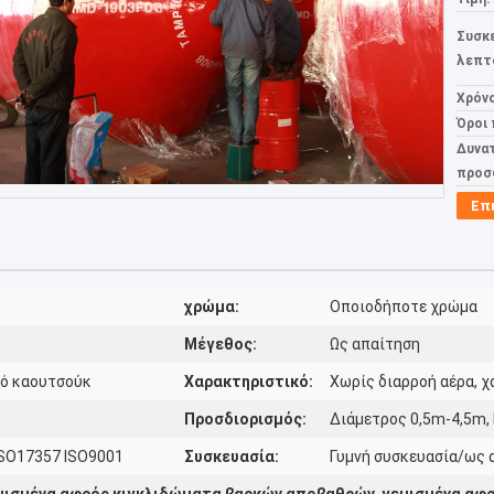
Συσκ
λεπτ
Χρόν
Όροι
Δυνα
προσ
Επ
χρώμα:
Οποιοδήποτε χρώμα
Μέγεθος:
Ως απαίτηση
πό καουτσούκ
Χαρακτηριστικό:
Χωρίς διαρροή αέρα, χ
Προσδιορισμός:
Διάμετρος 0,5m-4,5m,
 ISO17357 ISO9001
Συσκευασία:
Γυμνή συσκευασία/ως 