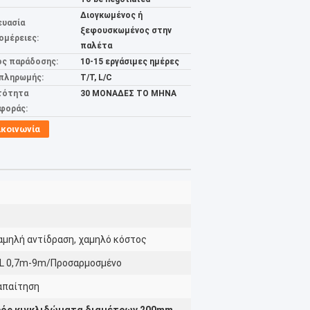
Διογκωμένος ή
ευασία
ξεφουσκωμένος στην
ομέρειες:
παλέτα
ος παράδοσης:
10-15 εργάσιμες ημέρες
 πληρωμής:
T/T, L/C
τότητα
30 ΜΟΝΑΔΕΣ ΤΟ ΜΗΝΑ
φοράς:
ικοινωνία
αμηλή αντίδραση, χαμηλό κόστος
 L 0,7m-9m/Προσαρμοσμένο
απαίτηση