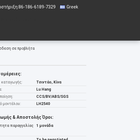
οστήριξη:
86-186-6189-7329
Greek
 ένα απόσπασμα
σδεση σε προβλήτα
ομέρειες:
 καταγωγής:
Τσιντάο, Κίνα
α:
Lu Hang
ποίηση:
CCS/BV/ABS/SGS
ό μοντέλου:
LH2540
ωμής & Αποστολής Όροι:
τητα παραγγελίας
1 μονάδα
To be negotiated