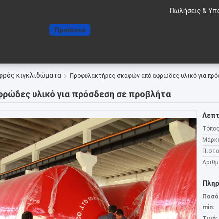
Πωλήσεις & Υπ
Αρχική Σελίδα
Προϊόντα
Σχετικά με εμάς
επαφή
Ζητήστε
αφρός κιγκλιδώματα
Προφυλακτήρες σκαφών από αφρώδες υλικό για πρό
ρώδες υλικό για πρόσδεση σε προβλήτα
Λεπτ
Τόπος
Μάρκ
Πιστο
Αριθμ
Πληρ
Ποσό
min:
Τιμή: