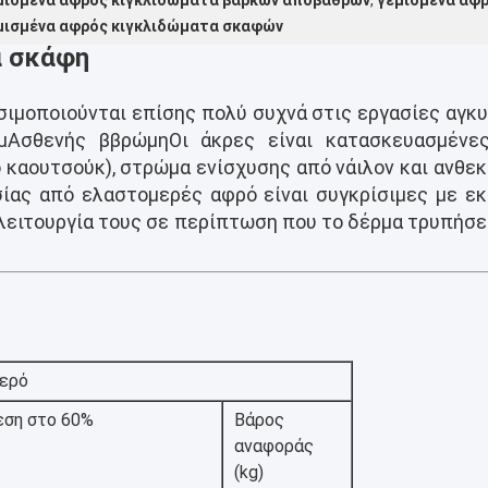
μισμένα αφρός κιγκλιδώματα βαρκών αποβαθρών
,
γεμισμένα αφ
μισμένα αφρός κιγκλιδώματα σκαφών
α σκάφη
ιμοποιούνται επίσης πολύ συχνά στις εργασίες αγκυ
μ
Ασθενής β
βρώμη
Οι άκρες είναι κατασκευασμέν
 καουτσούκ), στρώμα ενίσχυσης από νάιλον και ανθε
ας από ελαστομερές αφρό είναι συγκρίσιμες με εκ
 λειτουργία τους σε περίπτωση που το δέρμα τρυπήσει
τερό
εση στο 60%
Βάρος
αναφοράς
(kg)