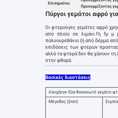
Προσορμίζοντας γε
Επισημαίνω:
Προσορμίζοντας γε
Πύργοι γεμάτοι αφρό γι
Οι φτερούγες γεμάτες αφρό χρησ
από πλοίο σε λιμάνι.
Γη f
μ μ 
πολυουρεθάνιο (ή από δέρμα από
επιδόσεις των φτερών προστασί
αλλά τα φτερά δεν θα χάσουν τη
στην φθορά.
Βασικές διαστάσεις
Λουχάνγκ Εύα Φουσκωτό γεμάτο φ
Μέγεθος ((mm)
Συμπί