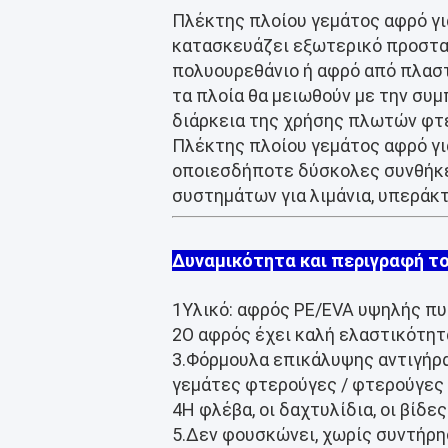
Πλέκτης πλοίου γεμάτος αφρό για
κατασκευάζει εξωτερικό προστατ
πολυουρεθάνιο ή αφρό από πλασ
τα πλοία θα μειωθούν με την συ
διάρκεια της χρήσης πλωτών φτ
Πλέκτης πλοίου γεμάτος αφρό για
οποιεσδήποτε δύσκολες συνθήκε
συστημάτων για λιμάνια, υπεράκ
Δυναμικότητα και περιγραφή τ
1Υλικό: αφρός PE/EVA υψηλής π
2Ο αφρός έχει καλή ελαστικότητ
3.Φόρμουλα επικάλυψης αντιγήρα
γεμάτες φτερούγες / φτερούγες
4Η φλέβα, οι δαχτυλίδια, οι βίδε
5.Δεν φουσκώνει, χωρίς συντήρ