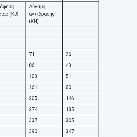
όφηση
Δύναμη
ιας (KJ)
αντίδρασης
(KN)
71
26
86
43
103
51
161
80
205
146
274
185
337
305
390
347