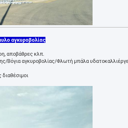
υλο αγκυροβολίας
φη, αποβάθρες κλπ.
σης/Βόγια αγκυροβολίας/Φλωτή μπάλα υδατοκαλλιέργ
ς διαθέσιμοι