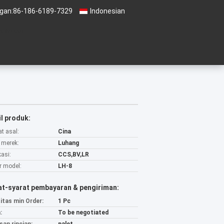
gan:
86-186-6189-7329
Indonesian
t suatu
l produk:
t asal:
Cina
merek:
Luhang
kasi:
CCS,BV,LR
 model:
LH-8
at-syarat pembayaran & pengiriman:
itas min Order:
1 Pc
:
To be negotiated