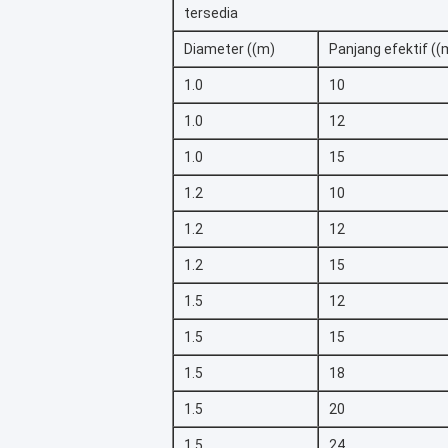
tersedia
Diameter ((m)
Panjang efektif ((
1.0
10
1.0
12
1.0
15
1.2
10
1.2
12
1.2
15
1.5
12
1.5
15
1.5
18
1.5
20
1.5
24