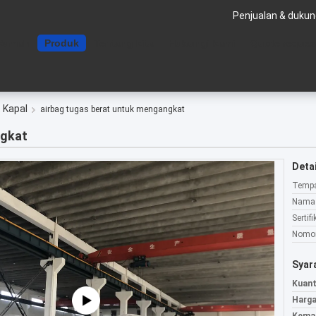
Penjualan & dukun
Rumah
Produk
Tentang kita
Hubungi kami
Quote reques
 Kapal
airbag tugas berat untuk mengangkat
ngkat
Detai
Tempa
Nama 
Sertifi
Nomor
Syar
Kuant
Harga