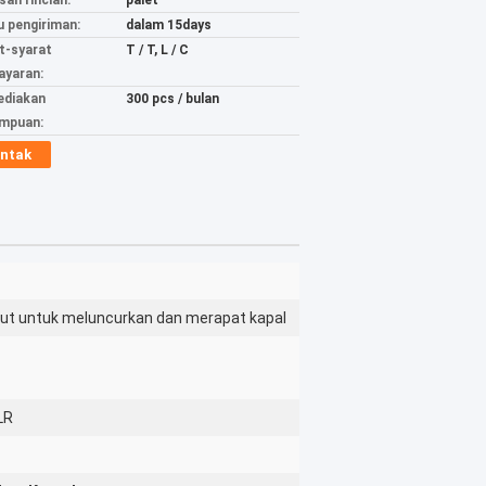
an rincian:
palet
 pengiriman:
dalam 15days
t-syarat
T / T, L / C
yaran:
ediakan
300 pcs / bulan
mpuan:
ntak
laut untuk meluncurkan dan merapat kapal
LR