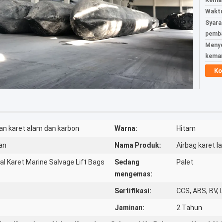
Kemas
Waktu
Syara
pemba
Meny
kema
Ko
n karet alam dan karbon
Warna:
Hitam
an
Nama Produk:
Airbag karet 
al Karet Marine Salvage Lift Bags
Sedang
Palet
mengemas:
Sertifikasi:
CCS, ABS, BV, 
Jaminan:
2 Tahun