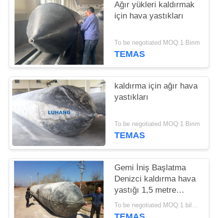
Ağır yükleri kaldırmak
için hava yastıkları
To be negotiated MOQ:1 Birim
TEMAS
kaldırma için ağır hava
yastıkları
To be negotiated MOQ:1 Birim
TEMAS
Gemi İniş Başlatma
Denizci kaldırma hava
yastığı 1,5 metre
çapında
To be negotiated MOQ:1 bilgisayar
TEMAS