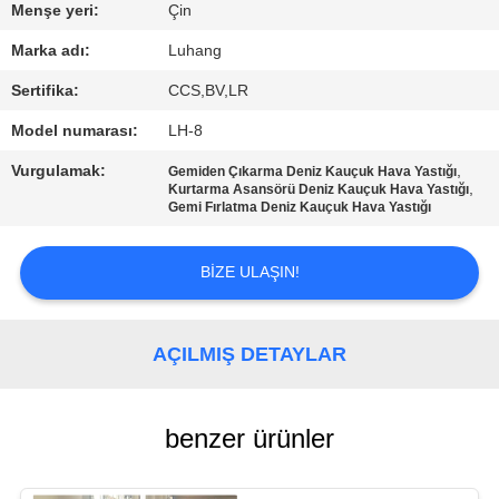
KONTROLÜ
Menşe yeri:
Çin
Marka adı:
Luhang
BIZIMLE
Sertifika:
CCS,BV,LR
İLETIŞIM
Model numarası:
LH-8
Vurgulamak:
,
Gemiden Çıkarma Deniz Kauçuk Hava Yastığı
BIR
,
Kurtarma Asansörü Deniz Kauçuk Hava Yastığı
Gemi Fırlatma Deniz Kauçuk Hava Yastığı
İNDIRIM
İSTE
BIZE ULAŞIN!
SITE
AÇILMIŞ DETAYLAR
HARITASI
PRIVACY
benzer ürünler
POLICY