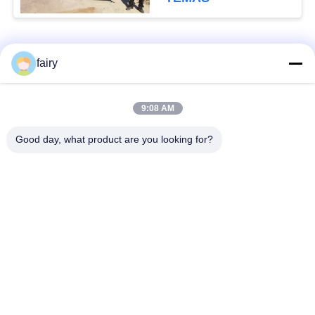
Popüler Kategoriler
Tüm
fairy
Pnömatik Deniz
Yokohama Havalı
9:08 AM
Çamurluğu
Çamurluk
Good day, what product are you looking for?
Pnömatik Lastik
Deniz Kauçuk Hava
Çamurluklar
Yastığı
Gemi hava yastığı
Deniz Kurtarma Hava
başlatılması
Yastığı
Tekne Asansör Hava
Deniz Hava Yastığı
Yastığı