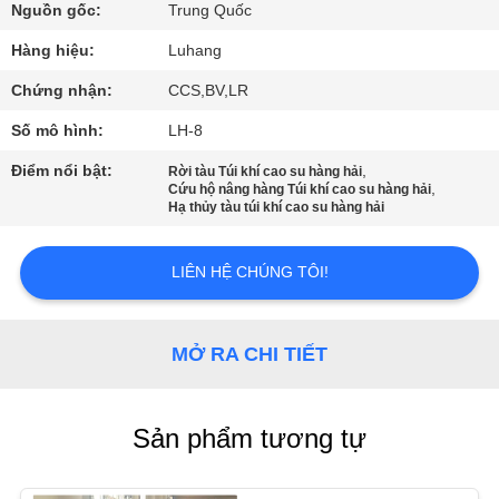
QUAN
Nguồn gốc:
Trung Quốc
NHÀ
Hàng hiệu:
Luhang
MÁY
Chứng nhận:
CCS,BV,LR
Số mô hình:
LH-8
KIỂM
Điểm nổi bật:
,
Rời tàu Túi khí cao su hàng hải
SOÁT
,
Cứu hộ nâng hàng Túi khí cao su hàng hải
Hạ thủy tàu túi khí cao su hàng hải
CHẤT
LƯỢNG
LIÊN HỆ CHÚNG TÔI!
LIÊN
MỞ RA CHI TIẾT
HỆ
VỚI
Sản phẩm tương tự
CHÚNG
TÔI