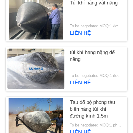
Túi khí nâng vật nặng
YÊU
CẦU
To be negotiated MOQ:1 đơn vị
ĐẶT
LIÊN HỆ
GIÁ
túi khí hạng nặng để
nâng
SƠ
ĐỒ
To be negotiated MOQ:1 đơn vị
TRANG
LIÊN HỆ
WEB
Tàu đổ bộ phóng tàu
PRIVACY
biển nâng túi khí
đường kính 1,5m
POLICY
To be negotiated MOQ:1 phần trăm
LIÊN HỆ