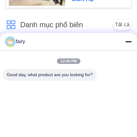
Danh mục phổ biến
Tất cả
các
fairy
Fender khí nén
Khí nén hàng hải
Yokohama
12:46 PM
Chắn bùn cao su khí
Túi khí cao su biển
Good day, what product are you looking for?
nén
Túi khí cứu hộ hàng
Tàu ra mắt túi khí
hải
Túi khí hàng hải
Thuyền nâng túi khí