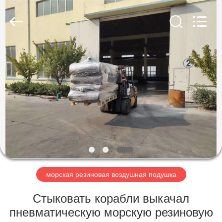
Marine
Airbag
and
Fender
Co.,
Ltd.
All
Rights
ДОМОЙ
Reserved.
ПРОДУКТЫ
О
НАС
ЭКСКУРСИЯ
ПО
морская резиновая воздушная подушка
ЗАВОДУ
Стыковать корабли выкачал
пневматическую морскую резиновую