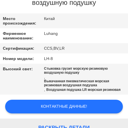
КОНТРОЛЬ
воздушную подушку
КАЧЕСТВА
Место
Китай
происхождения:
СВЯЖИТЕСЬ
Фирменное
Luhang
С
наименование:
НАМИ
Сертификация:
CCS,BV,LR
Номер модели:
LH-8
ЗАПРОСИТЕ
Высокий свет:
Стыковка грузит морскую резиновую
воздушную подушку
ЦИТАТУ
,
Выкачанная пневматическая морская
резиновая воздушная подушка
,
Воздушная подушка LR морская резиновая
КАРТА
САЙТА
КОНТАКТНЫЕ ДАННЫЕ!
PRIVACY
РАСКРЫТЬ ДЕТАЛИ