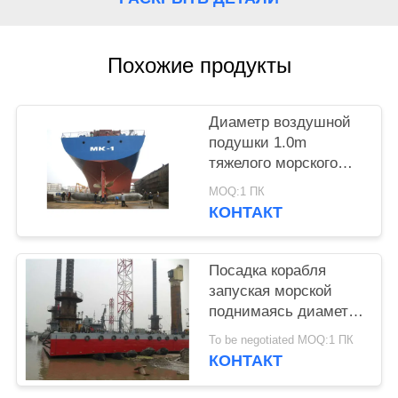
POLICY
Похожие продукты
Диаметр воздушной
подушки 1.0m
тяжелого морского
пехотинца транспорта
MOQ:1 ПК
резиновый
КОНТАКТ
Посадка корабля
запуская морской
поднимаясь диаметр
1.5m воздушной
To be negotiated MOQ:1 ПК
подушки
КОНТАКТ