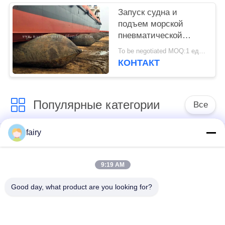
Запуск судна и
подъем морской
пневматической
резиновой подушки
To be negotiated MOQ:1 единицы
безопасности
КОНТАКТ
Популярные категории
Все
fairy
Пневматический
обвайзер Иокогама
морской обвайзер
пневматический
9:19 AM
Пневматические
морская резиновая
Good day, what product are you looking for?
резиновые
воздушная подушка
обвайзеры